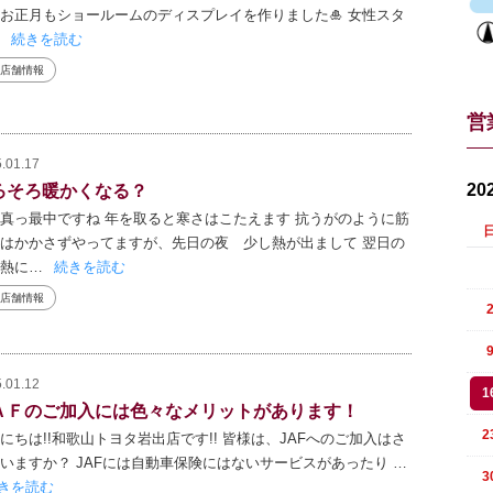
お正月もショールームのディスプレイを作りました🎍 女性スタ
続きを読む
店舗情報
営
.01.17
20
ろそろ暖かくなる？
真っ最中ですね 年を取ると寒さはこたえます 抗うがのように筋
はかかさずやってますが、先日の夜 少し熱が出まして 翌日の
熱に…
続きを読む
店舗情報
.01.12
1
ＡＦのご加入には色々なメリットがあります！
2
にちは!!和歌山トヨタ岩出店です!! 皆様は、JAFへのご加入はさ
いますか？ JAFには自動車保険にはないサービスがあったり …
3
きを読む