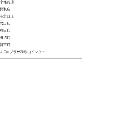
小雑賀店
梶取店
高野口店
岩出店
有田店
田辺店
新宮店
U-Carプラザ和歌山インター