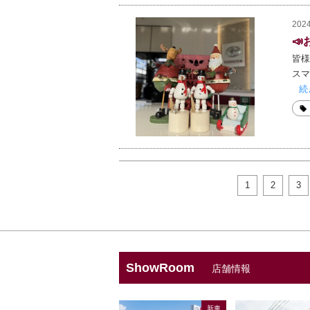
2024
📣
皆様
スマ
続
1
2
3
ShowRoom
店舗情報
新車