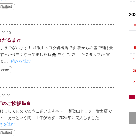
店舗情報
20
.01.10
きだるま⛄
ようございます！ 和歌山トヨタ岩出店です 夜からの雪で朝は景
すっかり白くなってましたね🌨 早くに出社したスタッフが 雪
1
ま…
続きを読む
その他
2
2
.01.01
のご挨拶🐍🎍
明けましておめでとうございます🎍 ～ 和歌山トヨタ 岩出店で
～ あっという間に１年が過ぎ、2025年に突入しました…
きを読む
店舗情報