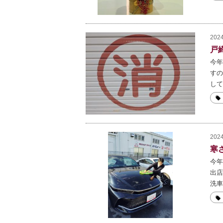
2024
戸
今年
すの
して
2024
寒
今年
出店
洗車