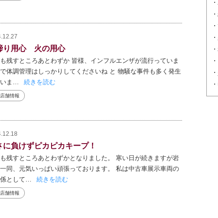
.12.27
締り用心 火の用心
も残すところあとわずか 皆様、インフルエンザが流行っていま
で体調管理はしっかりしてくださいね と 物騒な事件も多く発生
いま…
続きを読む
店舗情報
.12.18
さに負けずピカピカキープ！
も残すところあとわずかとなりました。 寒い日が続きますが岩
一同、元気いっぱい頑張っております。 私は中古車展示車両の
係として…
続きを読む
店舗情報