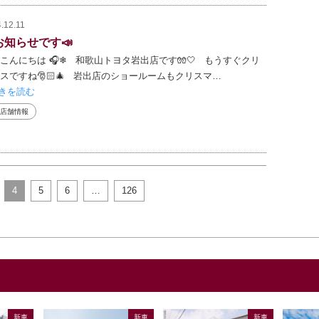
.12.11
お知らせです📣
こんにちは 🎧❄ 和歌山トヨタ岩出店です🧤🤍 もうすぐクリ
スですね🎅🏻🎄 岩出店のショールームもクリスマ…
きを読む
店舗情報
4
5
6
…
126
新車
新車
新車