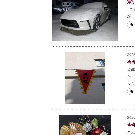
寒
こ
が、
2025
今
今年
た！
りま
2025
今
こん