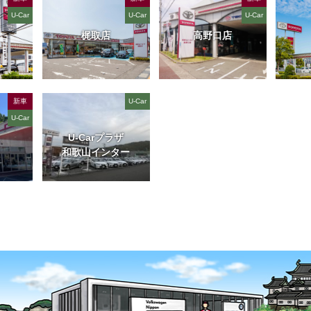
U-Car
U-Car
U-Car
梶取店
高野口店
新車
U-Car
U-Car
U-Carプラザ
和歌山インター