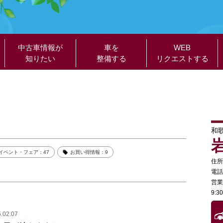
中古車情報が
車を
WEB
知りたい
整備する
リクエストする
和
イベント・フェア：47
お買い得情報：9
住所
電話
営業
9:
.02.07