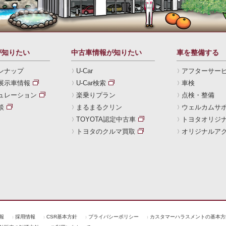
が知りたい
中古車情報が知りたい
車を整備する
ンナップ
U-Car
アフターサー
展示車情報
U-Car検索
車検
ュレーション
楽乗りプラン
点検・整備
談
まるまるクリン
ウェルカムサ
TOYOTA認定中古車
トヨタオリジ
トヨタのクルマ買取
オリジナルア
報
採用情報
CSR基本方針
プライバシーポリシー
カスタマーハラスメントの基本方