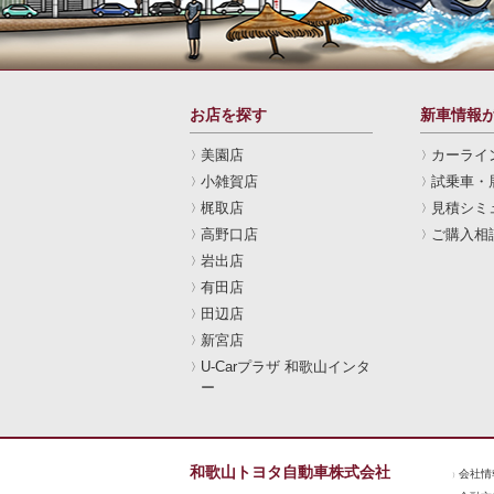
お店を探す
新車情報
美園店
カーライ
小雑賀店
試乗車・
梶取店
見積シミ
高野口店
ご購入相
岩出店
有田店
田辺店
新宮店
U-Carプラザ 和歌山インタ
ー
和歌山トヨタ自動車株式会社
会社情