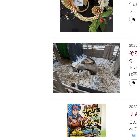
年の
ッ…
2025
そ
冬、
トレ
は平
2025
Ｊ
こん
れて
続