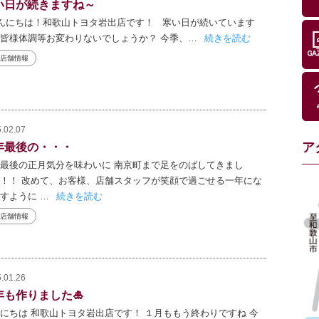
い日が続きますね～
んにちは！和歌山トヨタ岩出店です！ 寒い日が続いています
皆様体調等お変わりないでしょうか？ 今季、…
続きを読む
店舗情報
.02.07
ア
年最後の・・・
最後の正月気分を味わいに 南京町まで足をのばしてきまし
！！ 改めて、お客様、店舗スタッフが笑顔で過ごせる一年にな
すように …
続きを読む
店舗情報
.01.26
年も作りました🎍
にちは 和歌山トヨタ岩出店です！ １月ももう終わりですね 今