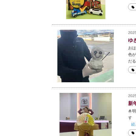
2025
ゆ
おは
色が
だる
2025
新年
🎍
す 
続