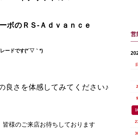
ーボのＲＳ-Ａｄｖａｎｃｅ
営
レードです(*´▽｀*)
20
の良さを体感してみてください♪
1
2
、皆様のご来店お待ちしております
3