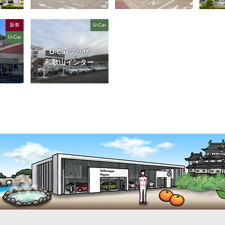
新車
U-Car
U-Car
U-Carプラザ
和歌山インター