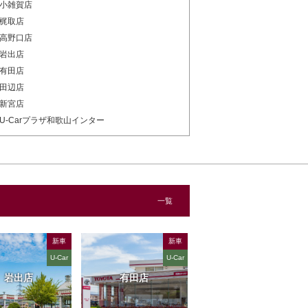
小雑賀店
梶取店
高野口店
岩出店
有田店
田辺店
新宮店
U-Carプラザ和歌山インター
一覧
新車
新車
U-Car
U-Car
岩出店
有田店