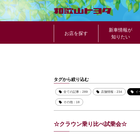
新車情報が
お店を探す
知りたい
タグから絞り込む
全ての記事：289
店舗情報：234
イ
その他：18
☆クラウン乗り比べ試乗会☆