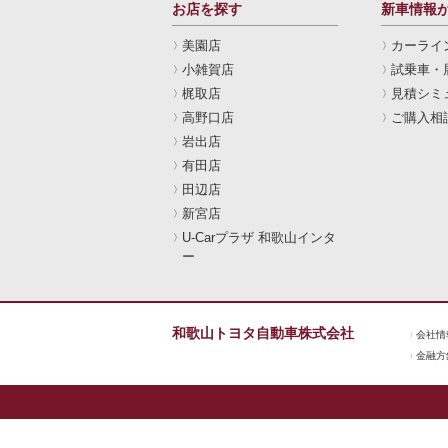
お店を探す
新車情報
美園店
カーライ
小雑賀店
試乗車・
梶取店
見積シミ
高野口店
ご購入相
岩出店
有田店
田辺店
新宮店
U-Carプラザ 和歌山インタ
ー
和歌山トヨタ自動車株式会社
会社情
金融方