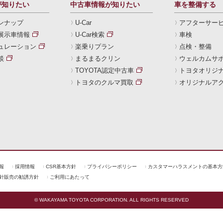
が知りたい
中古車情報が知りたい
車を整備する
ンナップ
U-Car
アフターサー
展示車情報
U-Car検索
車検
ュレーション
楽乗りプラン
点検・整備
談
まるまるクリン
ウェルカムサ
TOYOTA認定中古車
トヨタオリジ
トヨタのクルマ買取
オリジナルア
報
採用情報
CSR基本方針
プライバシーポリシー
カスタマーハラスメントの基本方
針販売の勧誘方針
ご利用にあたって
© WAKAYAMA TOYOTA CORPORATION. ALL RIGHTS RESERVED