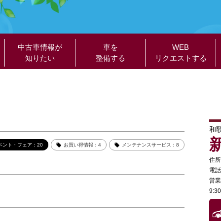
中古車情報が
車を
WEB
知りたい
整備する
リクエストする
和
ベント・フェア：20
お買い得情報：4
メンテナンスサービス：8
住所
電話
営業
9: