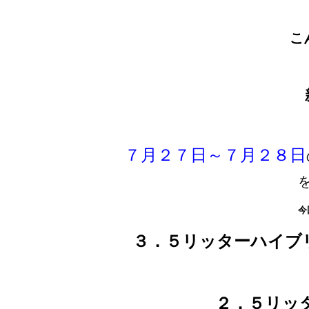
こん
７月２７日～７月２８日
今
３．５リッターハイブ
２．５リッ