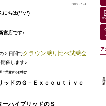
2019.07.24
にちは(*’▽’)
新宮店です♪
ア
クラウン乗り比べ試乗会
の２日間で
を開催します♪
回ご用意するお車は
リッドのＧ－Ｅｘｅｃｕｔｉｖｅ
ターハイブリッドのＳ