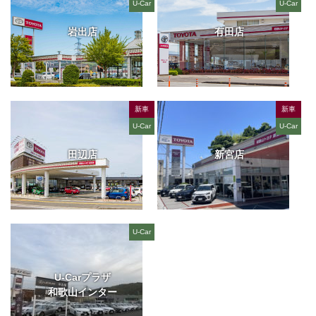
U-Car
U-Car
岩出店
有田店
新車
新車
U-Car
U-Car
田辺店
新宮店
U-Car
U-Carプラザ
和歌山インター