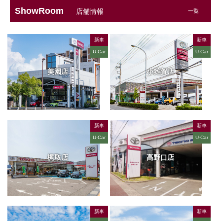
ShowRoom
店舗情報
一覧
新車
新車
U-Car
U-Car
美園店
小雑賀店
新車
新車
U-Car
U-Car
梶取店
高野口店
新車
新車