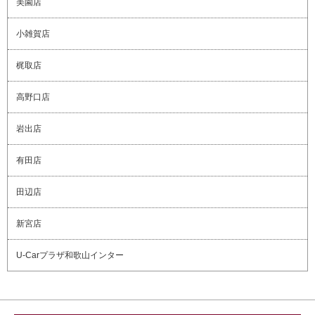
美園店
小雑賀店
梶取店
高野口店
岩出店
有田店
田辺店
新宮店
U-Carプラザ和歌山インター