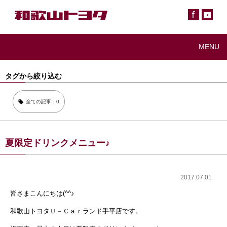
MENU
タグから絞り込む
全ての記事：0
夏限定ドリンクメニュー♪
2017.07.01
皆さまこんにちは(^^♪
和歌山トヨタＵ－Ｃａｒランド手平店です。