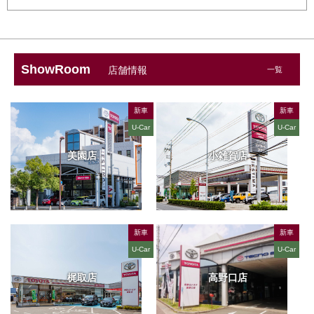
ShowRoom
店舗情報
一覧
新車
新車
U-Car
U-Car
美園店
小雑賀店
新車
新車
U-Car
U-Car
梶取店
高野口店