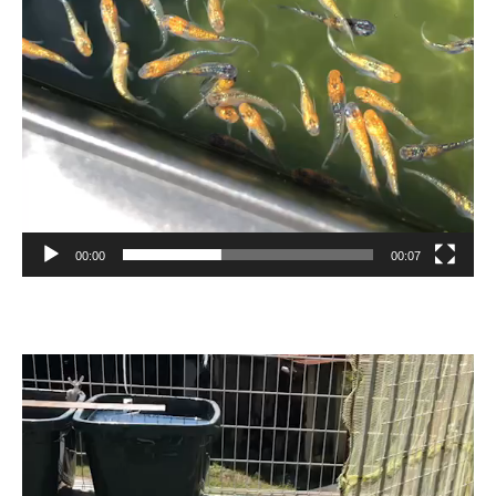
00:00
00:07
動
画
プ
レ
ー
ヤ