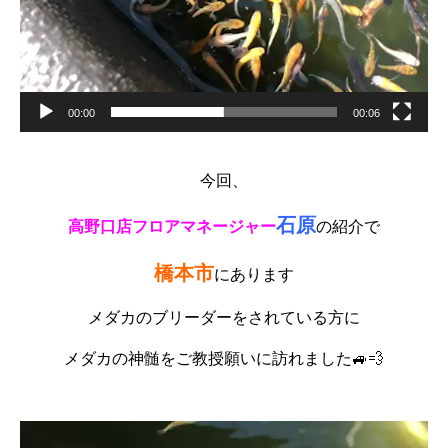
00:00
00:06
今回、
石原
高野口店フロアマネージャー
の紹介で
橋本市
にあります
メダカのブリーダーをされている方に
メダカの神髄をご教授願いに訪れました🚙💨
動