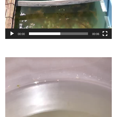
00:00
00:06
動
画
プ
レ
ー
ヤ
ー