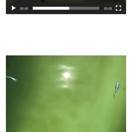
00:00
00:05
動
画
プ
レ
ー
ヤ
ー