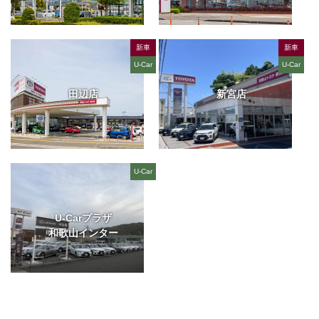
新車
新車
U-Car
U-Car
田辺店
新宮店
U-Car
U-Carプラザ
和歌山インター