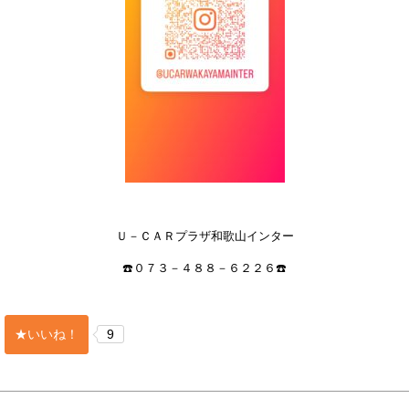
Ｕ－ＣＡＲプラザ和歌山インター
☎️０７３－４８８－６２２６☎️
★いいね！
9