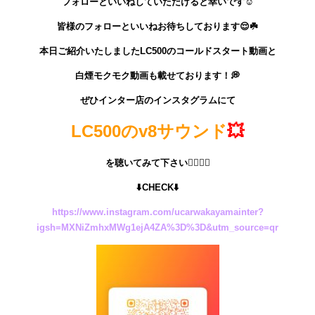
フォローといいねしていただけると幸いです☺️
皆様のフォローといいねお待ちしております😌☘️
本日ご紹介いたしましたLC500のコールドスタート動画と
白煙モクモク動画も載せております！💭
ぜひインター店のインスタグラムにて
LC500のv8サウンド
💥
を聴いてみて下さい👂🏽👂🏽
⬇️CHECK⬇️
https://www.instagram.com/ucarwakayamainter?
igsh=MXNiZmhxMWg1ejA4ZA%3D%3D&utm_source=qr