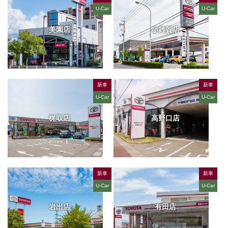
U-Car
U-Car
美園店
小雑賀店
新車
新車
U-Car
U-Car
梶取店
高野口店
新車
新車
U-Car
U-Car
岩出店
有田店