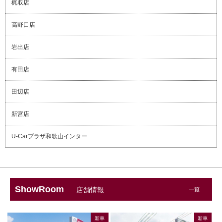
梶取店
高野口店
岩出店
有田店
田辺店
新宮店
U-Carプラザ和歌山インター
ShowRoom
店舗情報
一覧
新車
新車