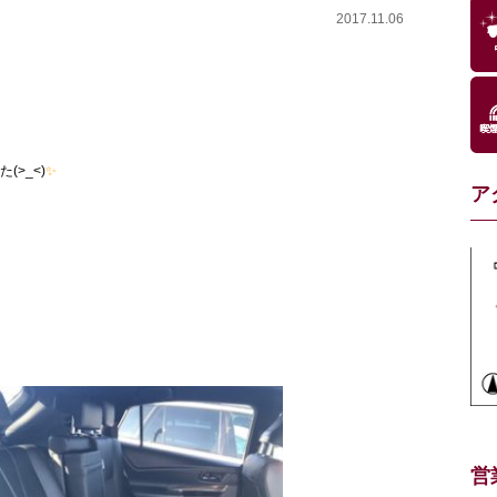
2017.11.06
>_<)
✨
ア
営