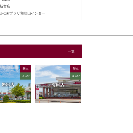
新宮店
U-Carプラザ和歌山インター
一覧
新車
新車
U-Car
U-Car
岩出店
有田店