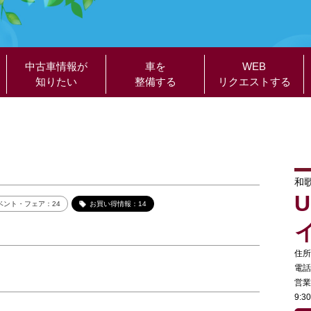
中古車情報が
車を
WEB
知りたい
整備する
リクエストする
和
ベント・フェア：24
お買い得情報：14
住所
電話
営業
9: