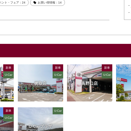
ベント・フェア：24
お買い得情報：14
新車
新車
新車
U-Car
U-Car
U-Car
梶取店
高野口店
新車
U-Car
U-Car
U-Carプラザ