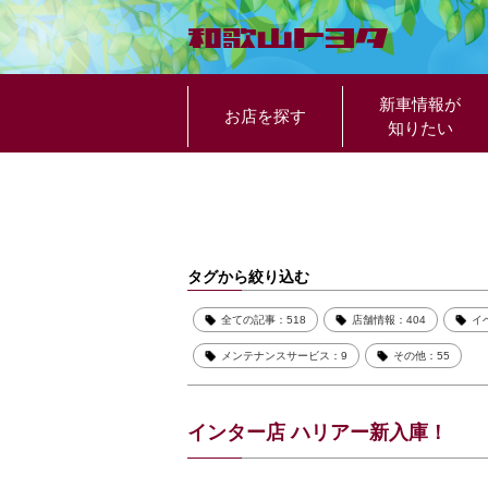
新車情報が
お店を探す
知りたい
タグから絞り込む
全ての記事：518
店舗情報：404
イ
メンテナンスサービス：9
その他：55
インター店 ハリアー新入庫！