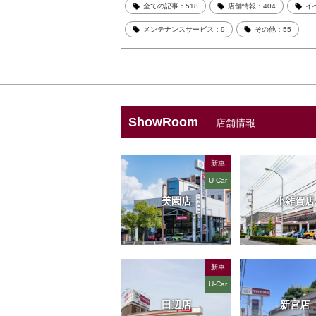
全ての記事：518
店舗情報：404
イ
メンテナンスサービス：9
その他：55
ShowRoom
店舗情報
新車
U-Car
美園店
小雑賀店
新車
U-Car
田辺店
新宮店