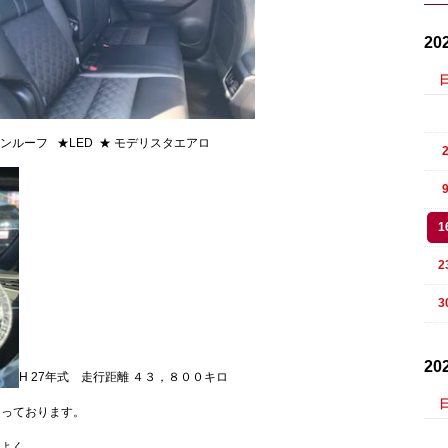
20
ンルーフ ★LED ★ モデリスタエアロ
1
2
3
20
H 27年式 走行距離 ４３，８００キロ
なっております。
よく