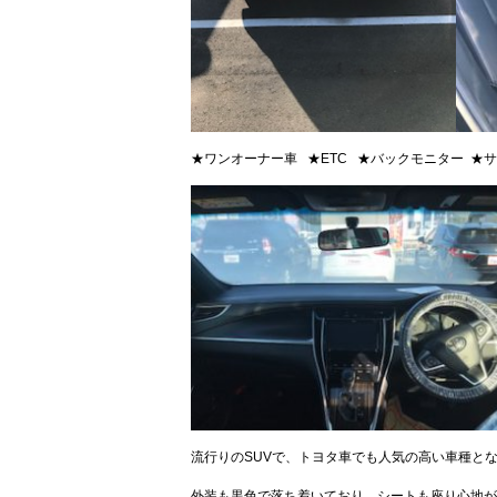
★ワンオーナー車 ★ETC ★バックモニター ★サ
流行りのSUVで、トヨタ車でも人気の高い車種と
外装も黒色で落ち着いており、シートも座り心地が