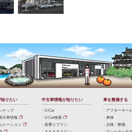
和歌山インター
が知りたい
中古車情報が知りたい
車を整備する
ンナップ
U-Car
アフターサー
展示車情報
U-Car検索
車検
ュレーション
楽乗りプラン
点検・整備
談
まるまるクリン
ウェルカムサ