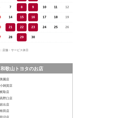
6
7
8
9
10
11
12
3
14
15
16
17
18
19
0
21
22
23
24
25
26
7
28
29
30
：店舗・サービス休日
和歌山トヨタのお店
美園店
小雑賀店
梶取店
高野口店
岩出店
有田店
田辺店