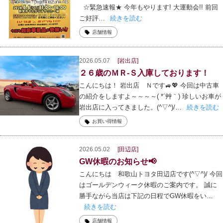
☆緊急速報★ 今年もやります! 大運動会!! 前回
ご好評…
続きを読む
店舗情報
2026.05.07
[岩出店]
２６歳のＭＲ-Ｓ入庫しております！
こんにちは！ 岩出店 Ｎです🚙💖 今回は中古車
の紹介をしますよ～～～～( *´艸｀) 珍しいお車が
岩出店に入ってきました。(^▽^)/…
続きを読む
お買い得情報
2026.05.02
[田辺店]
GW休暇のお知らせ📢
こんにちは 和歌山トヨタ田辺店です(^▽^)/ 今回
はゴールデンウィーク休暇のご案内です。 誠に
勝手ながら当店は下記の日程でGW休暇をい…
続きを読む
店舗情報