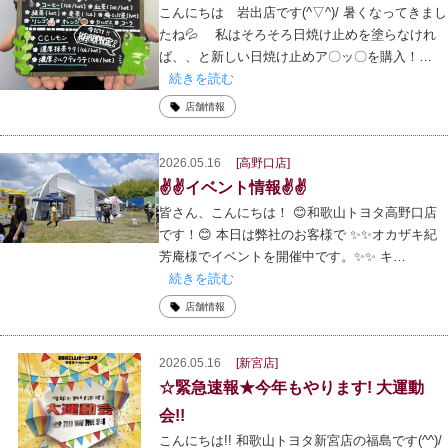
こんにちは 岩出店です(^▽^)/ 暑くなってきまし
たね💦 私はそろそろ日焼け止めを塗らなけれ
ば、、と新しい日焼け止めア〇ッ〇を購入！…
続きを読む
店舗情報
2026.05.16
[高野口店]
✌️✌️イベント情報✌️✌️
皆さん、こんにちは！ 😊和歌山トヨタ高野口店
です！😊 本日は弊社のお客様で ✨✨オカザキ紀
芳庵様でイベントを開催中です。✨✨ キ…
続きを読む
店舗情報
2026.05.16
[新宮店]
☆緊急速報★今年もやります! 大運動
会!!
こんにちは!! 和歌山トヨタ新宮店の福島です(^^)/