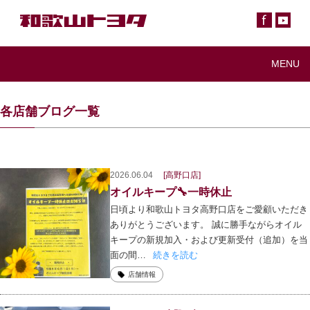
MENU
各店舗ブログ一覧
2026.06.04
[高野口店]
オイルキープ🔧一時休止
日頃より和歌山トヨタ高野口店をご愛顧いただき
ありがとうございます。 誠に勝手ながらオイル
キープの新規加入・および更新受付（追加）を当
面の間…
続きを読む
店舗情報