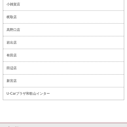
小雑賀店
梶取店
高野口店
岩出店
有田店
田辺店
新宮店
U-Carプラザ和歌山インター