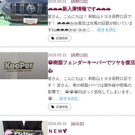
2026.06.01
[高野口店]
🚗🚗🚗新入庫情報です🚗🚗🚗
皆さん、こんにちは！ 和歌山トヨタ高野口店で
す！ 🌧️🌧️🌧️⛈️⛈️最近は台風の話題が続いていま
すね🌧️🌧️🌧️⛈️⛈️ ⛈️⛈️こ…
続きを読む
店舗情報
2026.05.31
[高野口店]
😁樹脂フェンダーキーパーでツヤを復活
👍
皆さん、こんにちは！ 和歌山トヨタ高野口店で
す！ 皆さん、車の樹脂パーツは紫外線や雨風の
影響で、 😭😭😭白ぽっく劣化してしまいます。
😭…
続きを読む
店舗情報
2026.05.16
[岩出店]
ＮＥＷ🍹