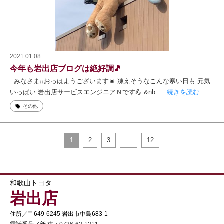
2021.01.08
今年も岩出店ブログは絶好調🎵
みなさま❕❕おっはようございます☀ 凍えそうなこんな寒い日も 元気
いっぱい 岩出店サービスエンジニアＮです💪 &nb…
続きを読む
その他
1
2
3
…
12
和歌山トヨタ
岩出店
住所／〒649-6245 岩出市中島683-1