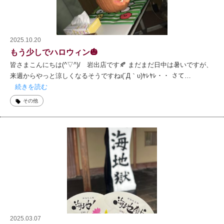
2025.10.20
もう少しでハロウィン🎃
皆さまこんにちは(^▽^)/ 岩出店です🍂 まだまだ日中は暑いですが、
来週からやっと涼しくなるそうですねι(´Д｀υ)ﾔﾚﾔﾚ・・ さて…
続きを読む
その他
2025.03.07