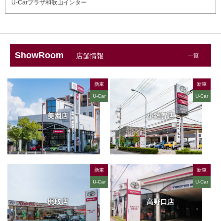
U-Carプラザ和歌山インター
ShowRoom
店舗情報
一覧
新車
新車
U-Car
U-Car
美園店
小雑賀店
新車
新車
U-Car
U-Car
梶取店
高野口店