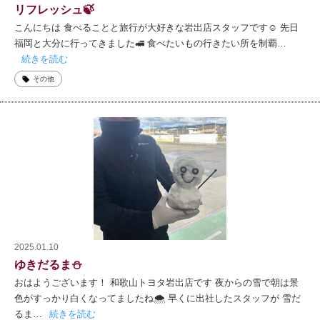
リフレッシュ🍃
こんにちは 食べることと旅行が大好きな岩出店スタッフです☺ 先日
福岡と大分に行ってきました🚅 食べたいもの行きたい所を制覇…
続きを読む
その他
2025.01.10
ゆきだるま⛄
おはようございます！ 和歌山トヨタ岩出店です 夜からの雪で朝は景
色がすっかり白くなってましたね🌨 早くに出社したスタッフが 雪だ
るま…
続きを読む