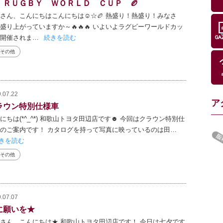
 ＲＵＧＢＹ ＷＯＲＬＤ ＣＵＰ 🏉
さん、こんにちはこんにちは☺☆🏉 熱盛り！熱盛り！みなさ
盛り上がっていますか～🔥🔥🔥 いよいよラグビーワールドカッ
開催されま…
続きを読む
その他
.07.22
ア
ラウン特別仕様車
にちは(*^_^*) 和歌山トヨタ田辺店です☻ 今回はクラウン特別仕
のご案内です！ カタログを持って写真に映っているのは田…
きを読む
その他
.07.07
に願いを★
さん、こんにちは★ 和歌山トヨタ田辺店です！ 今日は七夕です