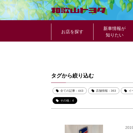
新車情報が
お店を探す
知りたい
タグから絞り込む
全ての記事：443
店舗情報：363
イ
その他：4
2019