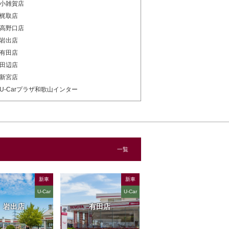
小雑賀店
梶取店
高野口店
岩出店
有田店
田辺店
新宮店
U-Carプラザ和歌山インター
一覧
新車
新車
U-Car
U-Car
岩出店
有田店