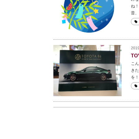
ね！
昔、
2019
TO
こん
きた
を！