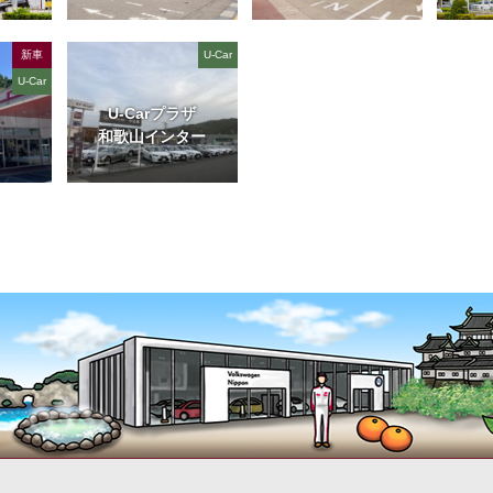
新車
U-Car
U-Car
U-Carプラザ
和歌山インター