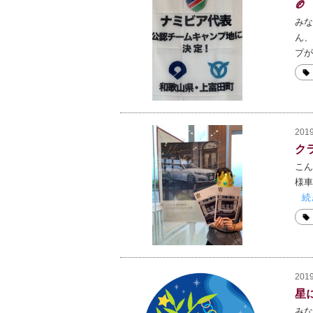

みな
ん、
プが
2019
ク
こん
様車
続
2019
星
みな