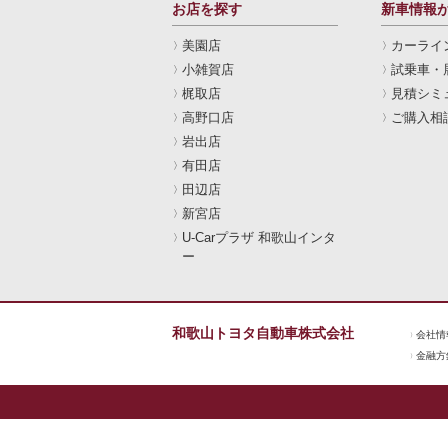
お店を探す
新車情報
美園店
カーライ
小雑賀店
試乗車・
梶取店
見積シミ
高野口店
ご購入相
岩出店
有田店
田辺店
新宮店
U-Carプラザ 和歌山インタ
ー
和歌山トヨタ自動車株式会社
会社情
金融方