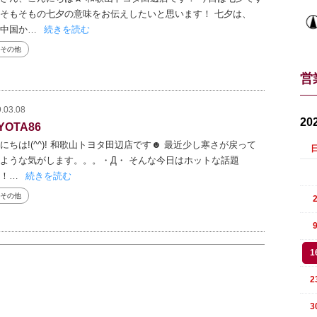
そもそもの七夕の意味をお伝えしたいと思います！ 七夕は、
中国か…
続きを読む
その他
営
.03.08
20
YOTA86
にちは!(^^)! 和歌山トヨタ田辺店です☻ 最近少し寒さが戻って
ような気がします。。。・Д・ そんな今日はホットな話題
！…
続きを読む
その他
1
2
3