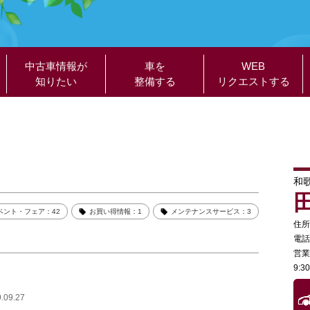
中古車情報が
車を
WEB
知りたい
整備する
リクエストする
和
ベント・フェア：42
お買い得情報：1
メンテナンスサービス：3
住所
電話
営業
9:
.09.27