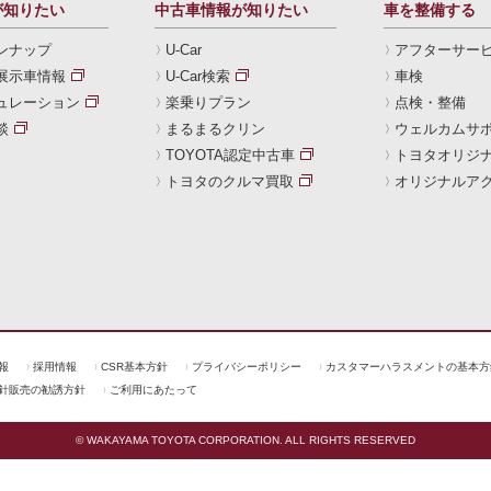
が知りたい
中古車情報が知りたい
車を整備する
ンナップ
U-Car
アフターサー
展示車情報
U-Car検索
車検
ュレーション
楽乗りプラン
点検・整備
談
まるまるクリン
ウェルカムサ
TOYOTA認定中古車
トヨタオリジ
トヨタのクルマ買取
オリジナルア
報
採用情報
CSR基本方針
プライバシーポリシー
カスタマーハラスメントの基本方
針販売の勧誘方針
ご利用にあたって
© WAKAYAMA TOYOTA CORPORATION. ALL RIGHTS RESERVED