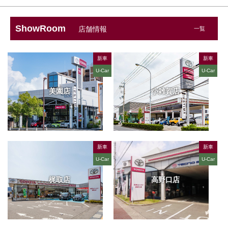
ShowRoom
店舗情報
一覧
新車
新車
U-Car
U-Car
美園店
小雑賀店
新車
新車
U-Car
U-Car
梶取店
高野口店