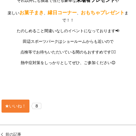
来場者プレゼント
それ以外にも抽選で当たる豪華な
や
お菓子まき
縁日コーナー
おもちゃプレゼント
楽しい
、
、
ま
で！！
たのしめること間違いなしのイベントになっております📢
田辺スポーツパークはショールームからも近いので
点検等でお待ちいただいている間のもおすすめです💁‍♀️
熱中症対策をしっかりとしてぜひ、ご参加ください😊
★いいね！
8
前の記事