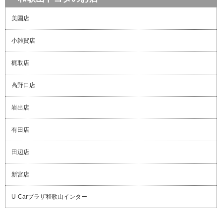
美園店
小雑賀店
梶取店
高野口店
岩出店
有田店
田辺店
新宮店
U-Carプラザ和歌山インター