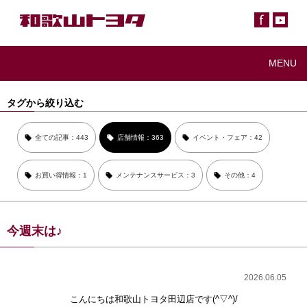
MENU
タグから絞り込む
全ての記事：443
店舗情報：363
イベント・フェア：42
お買い得情報：1
メンテナンスサービス：3
その他：4
今週末は♪
2026.06.05
こんにちは和歌山トヨタ田辺店です(^▽^)/