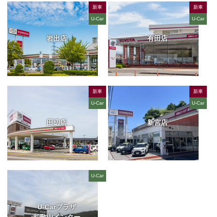
新車
新車
U-Car
U-Car
岩出店
有田店
新車
新車
U-Car
U-Car
田辺店
新宮店
U-Car
U-Carプラザ
和歌山インター